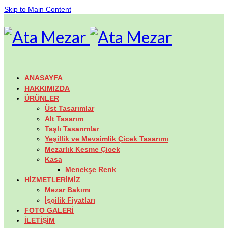
Skip to Main Content
ANASAYFA
HAKKIMIZDA
ÜRÜNLER
Üst Tasarımlar
Alt Tasarım
Taşlı Tasarımlar
Yeşillik ve Mevsimlik Çicek Tasarımı
Mezarlık Kesme Çicek
Kasa
Menekşe Renk
HİZMETLERİMİZ
Mezar Bakımı
İşçilik Fiyatları
FOTO GALERİ
İLETİŞİM