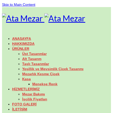
Skip to Main Content
ANASAYFA
HAKKIMIZDA
ÜRÜNLER
Üst Tasarımlar
Alt Tasarım
Taşlı Tasarımlar
Yeşillik ve Mevsimlik Çicek Tasarımı
Mezarlık Kesme Çicek
Kasa
Menekşe Renk
HİZMETLERİMİZ
Mezar Bakımı
İşçilik Fiyatları
FOTO GALERİ
İLETİŞİM