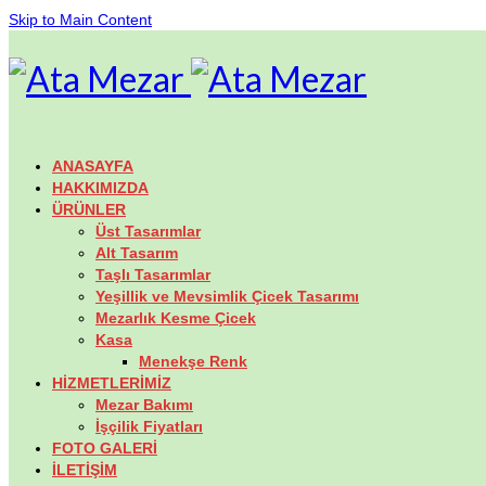
Skip to Main Content
ANASAYFA
HAKKIMIZDA
ÜRÜNLER
Üst Tasarımlar
Alt Tasarım
Taşlı Tasarımlar
Yeşillik ve Mevsimlik Çicek Tasarımı
Mezarlık Kesme Çicek
Kasa
Menekşe Renk
HİZMETLERİMİZ
Mezar Bakımı
İşçilik Fiyatları
FOTO GALERİ
İLETİŞİM