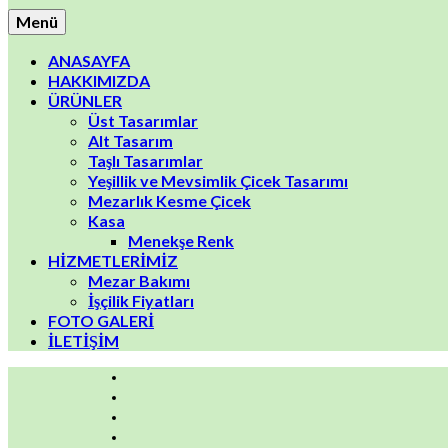
Menü
ANASAYFA
HAKKIMIZDA
ÜRÜNLER
Üst Tasarımlar
Alt Tasarım
Taşlı Tasarımlar
Yeşillik ve Mevsimlik Çicek Tasarımı
Mezarlık Kesme Çicek
Kasa
Menekşe Renk
HİZMETLERİMİZ
Mezar Bakımı
İşçilik Fiyatları
FOTO GALERİ
İLETİŞİM