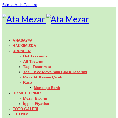
Skip to Main Content
ANASAYFA
HAKKIMIZDA
ÜRÜNLER
Üst Tasarımlar
Alt Tasarım
Taşlı Tasarımlar
Yeşillik ve Mevsimlik Çicek Tasarımı
Mezarlık Kesme Çicek
Kasa
Menekşe Renk
HİZMETLERİMİZ
Mezar Bakımı
İşçilik Fiyatları
FOTO GALERİ
İLETİŞİM