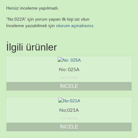
Henüz inceleme yapılmadı.
“No:022A” için yorum yapan ilk kişi siz olun
İnceleme yazabilmek için
oturum açmalısınız
.
İlgili ürünler
No: 025A
NOT RATED
İNCELE
No:021A
NOT RATED
İNCELE