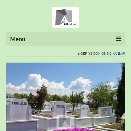
Menü
GERIYE DÖN
ÖNE ÇIKANLAR
ANASAYFA
HAKKIMIZDA
ÜRÜNLER
HİZMETLERİMİZ
FOTO GALERİ
İLETİŞİM