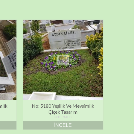
mlik
No: 5180 Yeşilik Ve Mevsimlik
Çiçek Tasarım
NOT RATED
İNCELE