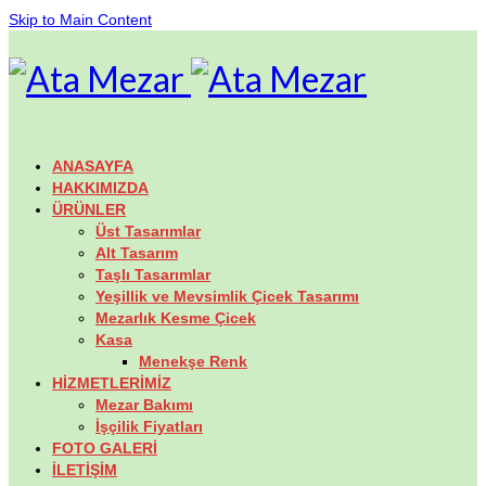
Skip to Main Content
ANASAYFA
HAKKIMIZDA
ÜRÜNLER
Üst Tasarımlar
Alt Tasarım
Taşlı Tasarımlar
Yeşillik ve Mevsimlik Çicek Tasarımı
Mezarlık Kesme Çicek
Kasa
Menekşe Renk
HİZMETLERİMİZ
Mezar Bakımı
İşçilik Fiyatları
FOTO GALERİ
İLETİŞİM