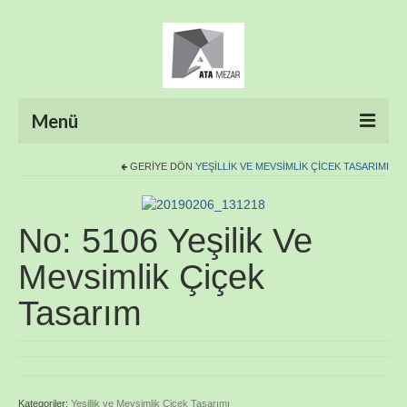
Menü
GERIYE DÖN
YEŞILLIK VE MEVSIMLIK ÇICEK TASARIMI
ANASAYFA
HAKKIMIZDA
No: 5106 Yeşilik Ve
ÜRÜNLER
Mevsimlik Çiçek
HİZMETLERİMİZ
Tasarım
FOTO GALERİ
İLETİŞİM
Kategoriler:
Yeşillik ve Mevsimlik Çicek Tasarımı