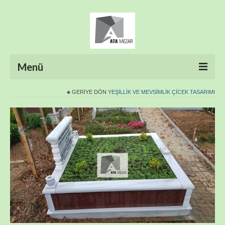
Menü
GERIYE DÖN
YEŞILLIK VE MEVSIMLIK ÇICEK TASARIMI
ANASAYFA
HAKKIMIZDA
ÜRÜNLER
HİZMETLERİMİZ
FOTO GALERİ
İLETİŞİM