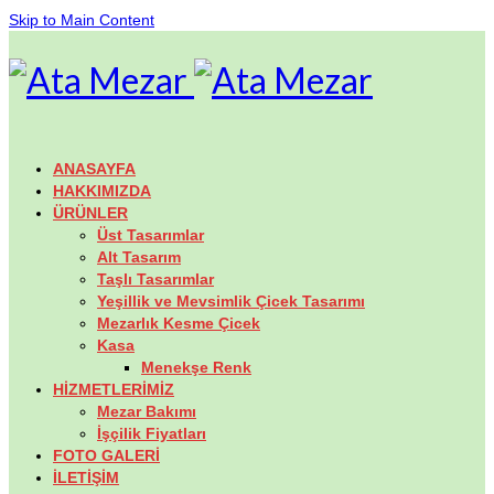
Skip to Main Content
ANASAYFA
HAKKIMIZDA
ÜRÜNLER
Üst Tasarımlar
Alt Tasarım
Taşlı Tasarımlar
Yeşillik ve Mevsimlik Çicek Tasarımı
Mezarlık Kesme Çicek
Kasa
Menekşe Renk
HİZMETLERİMİZ
Mezar Bakımı
İşçilik Fiyatları
FOTO GALERİ
İLETİŞİM