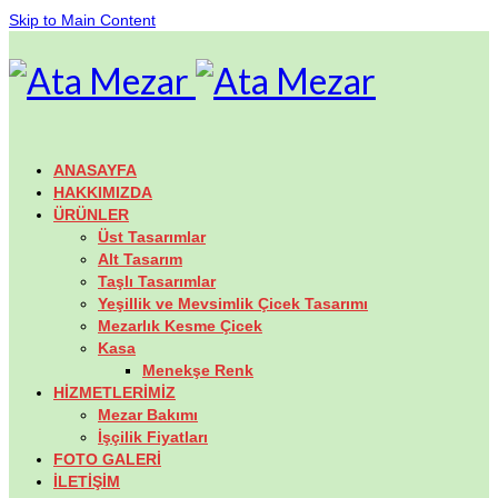
Skip to Main Content
ANASAYFA
HAKKIMIZDA
ÜRÜNLER
Üst Tasarımlar
Alt Tasarım
Taşlı Tasarımlar
Yeşillik ve Mevsimlik Çicek Tasarımı
Mezarlık Kesme Çicek
Kasa
Menekşe Renk
HİZMETLERİMİZ
Mezar Bakımı
İşçilik Fiyatları
FOTO GALERİ
İLETİŞİM