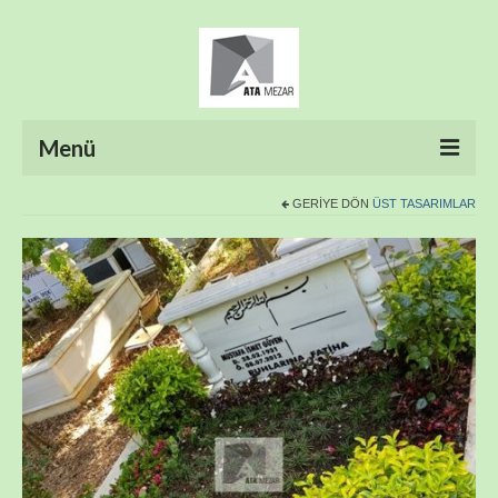
Menü
GERIYE DÖN
ÜST TASARIMLAR
ANASAYFA
HAKKIMIZDA
ÜRÜNLER
HİZMETLERİMİZ
FOTO GALERİ
İLETİŞİM