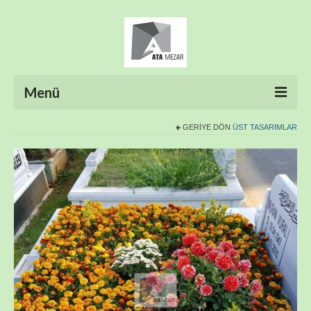
Menü
GERIYE DÖN
ÜST TASARIMLAR
ANASAYFA
HAKKIMIZDA
ÜRÜNLER
HİZMETLERİMİZ
FOTO GALERİ
İLETİŞİM