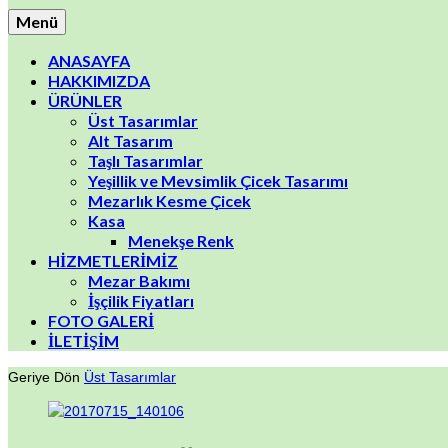
Menü
ANASAYFA
HAKKIMIZDA
ÜRÜNLER
Üst Tasarımlar
Alt Tasarım
Taşlı Tasarımlar
Yeşillik ve Mevsimlik Çicek Tasarımı
Mezarlık Kesme Çicek
Kasa
Menekşe Renk
HİZMETLERİMİZ
Mezar Bakımı
İşçilik Fiyatları
FOTO GALERİ
İLETİŞİM
Geriye Dön
Üst Tasarımlar