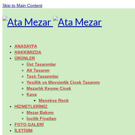
Skip to Main Content
ANASAYFA
HAKKIMIZDA
ÜRÜNLER
Üst Tasarımlar
Alt Tasarım
Taşlı Tasarımlar
Yeşillik ve Mevsimlik Çicek Tasarımı
Mezarlık Kesme Çicek
Kasa
Menekşe Renk
HİZMETLERİMİZ
Mezar Bakımı
İşçilik Fiyatları
FOTO GALERİ
İLETİŞİM