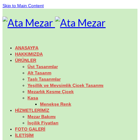
Skip to Main Content
ANASAYFA
HAKKIMIZDA
ÜRÜNLER
Üst Tasarımlar
Alt Tasarım
Taşlı Tasarımlar
Yeşillik ve Mevsimlik Çicek Tasarımı
Mezarlık Kesme Çicek
Kasa
Menekşe Renk
HİZMETLERİMİZ
Mezar Bakımı
İşçilik Fiyatları
FOTO GALERİ
İLETİŞİM