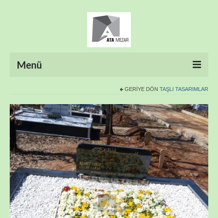
Menü
GERIYE DÖN
TAŞLI TASARIMLAR
ANASAYFA
HAKKIMIZDA
ÜRÜNLER
HİZMETLERİMİZ
FOTO GALERİ
İLETİŞİM