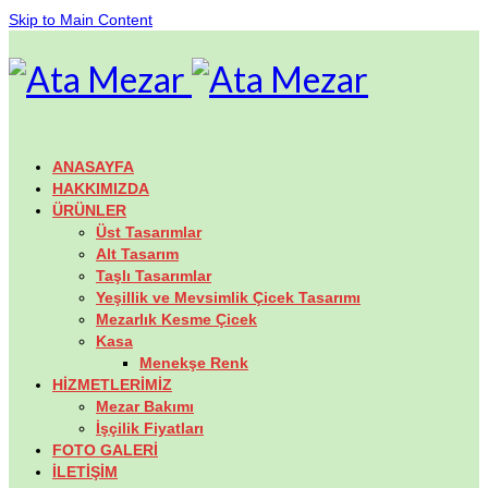
Skip to Main Content
ANASAYFA
HAKKIMIZDA
ÜRÜNLER
Üst Tasarımlar
Alt Tasarım
Taşlı Tasarımlar
Yeşillik ve Mevsimlik Çicek Tasarımı
Mezarlık Kesme Çicek
Kasa
Menekşe Renk
HİZMETLERİMİZ
Mezar Bakımı
İşçilik Fiyatları
FOTO GALERİ
İLETİŞİM