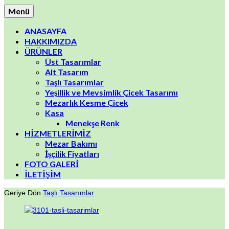
Menü
ANASAYFA
HAKKIMIZDA
ÜRÜNLER
Üst Tasarımlar
Alt Tasarım
Taşlı Tasarımlar
Yeşillik ve Mevsimlik Çicek Tasarımı
Mezarlık Kesme Çicek
Kasa
Menekşe Renk
HİZMETLERİMİZ
Mezar Bakımı
İşçilik Fiyatları
FOTO GALERİ
İLETİŞİM
Geriye Dön
Taşlı Tasarımlar