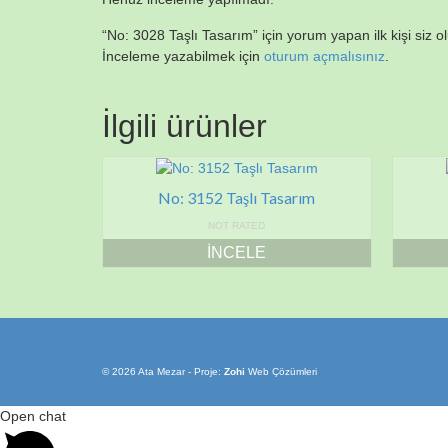
“No: 3028 Taşlı Tasarım” için yorum yapan ilk kişi siz o
İnceleme yazabilmek için
oturum açmalısınız
.
İlgili ürünler
No: 3152 Taşlı Tasarım
NOT RATED
İNCELE
© 2026 Ata Mezar - Proje:
Zohi
Web Çözümleri
Open chat