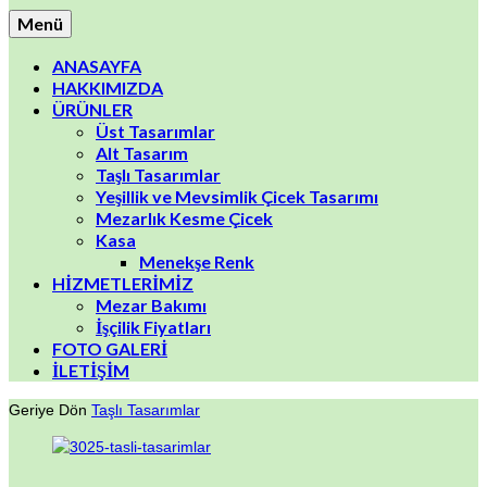
Menü
ANASAYFA
HAKKIMIZDA
ÜRÜNLER
Üst Tasarımlar
Alt Tasarım
Taşlı Tasarımlar
Yeşillik ve Mevsimlik Çicek Tasarımı
Mezarlık Kesme Çicek
Kasa
Menekşe Renk
HİZMETLERİMİZ
Mezar Bakımı
İşçilik Fiyatları
FOTO GALERİ
İLETİŞİM
Geriye Dön
Taşlı Tasarımlar