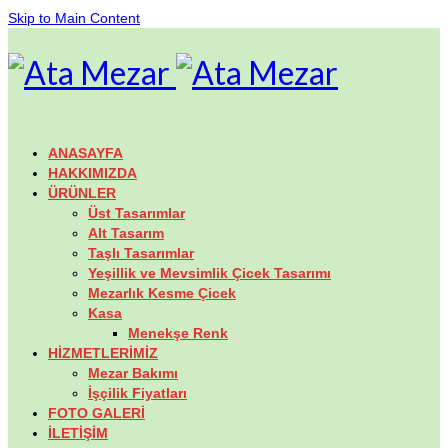
Skip to Main Content
ANASAYFA
HAKKIMIZDA
ÜRÜNLER
Üst Tasarımlar
Alt Tasarım
Taşlı Tasarımlar
Yeşillik ve Mevsimlik Çicek Tasarımı
Mezarlık Kesme Çicek
Kasa
Menekşe Renk
HİZMETLERİMİZ
Mezar Bakımı
İşçilik Fiyatları
FOTO GALERİ
İLETİŞİM