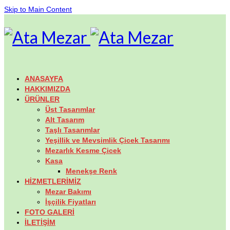
Skip to Main Content
ANASAYFA
HAKKIMIZDA
ÜRÜNLER
Üst Tasarımlar
Alt Tasarım
Taşlı Tasarımlar
Yeşillik ve Mevsimlik Çicek Tasarımı
Mezarlık Kesme Çicek
Kasa
Menekşe Renk
HİZMETLERİMİZ
Mezar Bakımı
İşçilik Fiyatları
FOTO GALERİ
İLETİŞİM