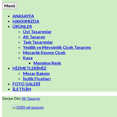
Menü
ANASAYFA
HAKKIMIZDA
ÜRÜNLER
Üst Tasarımlar
Alt Tasarım
Taşlı Tasarımlar
Yeşillik ve Mevsimlik Çicek Tasarımı
Mezarlık Kesme Çicek
Kasa
Menekşe Renk
HİZMETLERİMİZ
Mezar Bakımı
İşçilik Fiyatları
FOTO GALERİ
İLETİŞİM
Geriye Dön
Alt Tasarım