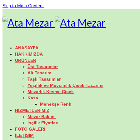
Skip to Main Content
ANASAYFA
HAKKIMIZDA
ÜRÜNLER
Üst Tasarımlar
Alt Tasarım
Taşlı Tasarımlar
Yeşillik ve Mevsimlik Çicek Tasarımı
Mezarlık Kesme Çicek
Kasa
Menekşe Renk
HİZMETLERİMİZ
Mezar Bakımı
İşçilik Fiyatları
FOTO GALERİ
İLETİŞİM