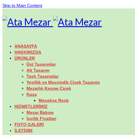
Skip to Main Content
ANASAYFA
HAKKIMIZDA
ÜRÜNLER
Üst Tasarımlar
Alt Tasarım
Taşlı Tasarımlar
Yeşillik ve Mevsimlik Çicek Tasarımı
Mezarlık Kesme Çicek
Kasa
Menekşe Renk
HİZMETLERİMİZ
Mezar Bakımı
İşçilik Fiyatları
FOTO GALERİ
İLETİŞİM