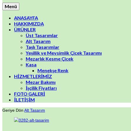
Menü
ANASAYFA
HAKKIMIZDA
ÜRÜNLER
Üst Tasarımlar
Alt Tasarım
Taşlı Tasarımlar
Yeşillik ve Mevsimlik Çicek Tasarımı
Mezarlık Kesme Çicek
Kasa
Menekşe Renk
HİZMETLERİMİZ
Mezar Bakımı
İşçilik Fiyatları
FOTO GALERİ
İLETİŞİM
Geriye Dön
Alt Tasarım