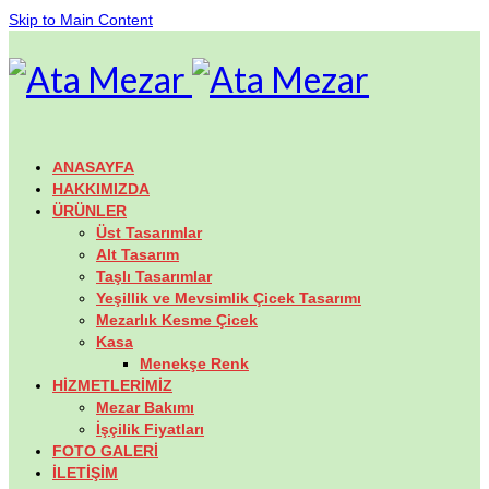
Skip to Main Content
ANASAYFA
HAKKIMIZDA
ÜRÜNLER
Üst Tasarımlar
Alt Tasarım
Taşlı Tasarımlar
Yeşillik ve Mevsimlik Çicek Tasarımı
Mezarlık Kesme Çicek
Kasa
Menekşe Renk
HİZMETLERİMİZ
Mezar Bakımı
İşçilik Fiyatları
FOTO GALERİ
İLETİŞİM