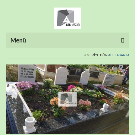
Menü
GERIYE DÖN
ALT TASARIM
ANASAYFA
HAKKIMIZDA
ÜRÜNLER
HİZMETLERİMİZ
FOTO GALERİ
İLETİŞİM