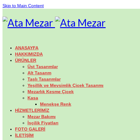
Skip to Main Content
ANASAYFA
HAKKIMIZDA
ÜRÜNLER
Üst Tasarımlar
Alt Tasarım
Taşlı Tasarımlar
Yeşillik ve Mevsimlik Çicek Tasarımı
Mezarlık Kesme Çicek
Kasa
Menekşe Renk
HİZMETLERİMİZ
Mezar Bakımı
İşçilik Fiyatları
FOTO GALERİ
İLETİŞİM