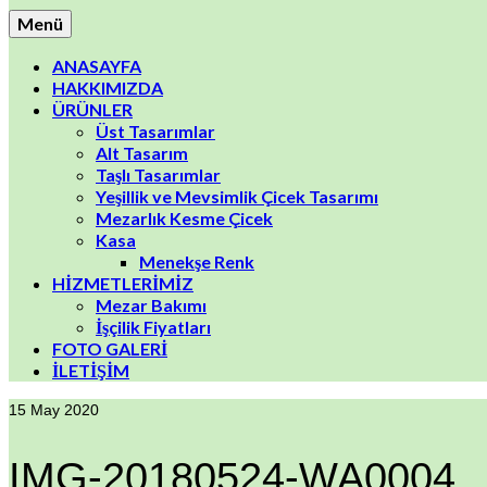
Menü
ANASAYFA
HAKKIMIZDA
ÜRÜNLER
Üst Tasarımlar
Alt Tasarım
Taşlı Tasarımlar
Yeşillik ve Mevsimlik Çicek Tasarımı
Mezarlık Kesme Çicek
Kasa
Menekşe Renk
HİZMETLERİMİZ
Mezar Bakımı
İşçilik Fiyatları
FOTO GALERİ
İLETİŞİM
15
May 2020
IMG-20180524-WA0004