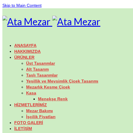
Skip to Main Content
ANASAYFA
HAKKIMIZDA
ÜRÜNLER
Üst Tasarımlar
Alt Tasarım
Taşlı Tasarımlar
Yeşillik ve Mevsimlik Çicek Tasarımı
Mezarlık Kesme Çicek
Kasa
Menekşe Renk
HİZMETLERİMİZ
Mezar Bakımı
İşçilik Fiyatları
FOTO GALERİ
İLETİŞİM