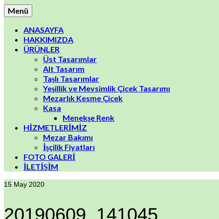
Menü
ANASAYFA
HAKKIMIZDA
ÜRÜNLER
Üst Tasarımlar
Alt Tasarım
Taşlı Tasarımlar
Yeşillik ve Mevsimlik Çicek Tasarımı
Mezarlık Kesme Çicek
Kasa
Menekşe Renk
HİZMETLERİMİZ
Mezar Bakımı
İşçilik Fiyatları
FOTO GALERİ
İLETİŞİM
15
May 2020
20190609_141045