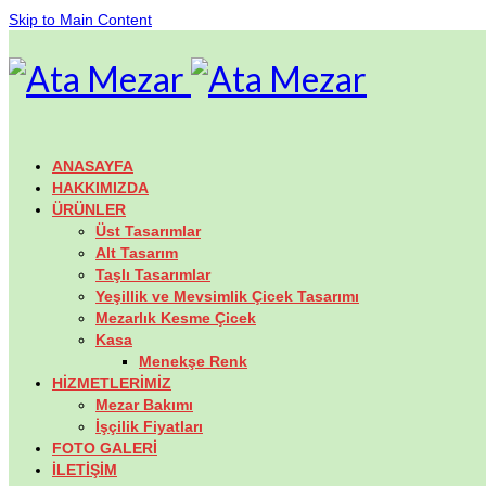
Skip to Main Content
ANASAYFA
HAKKIMIZDA
ÜRÜNLER
Üst Tasarımlar
Alt Tasarım
Taşlı Tasarımlar
Yeşillik ve Mevsimlik Çicek Tasarımı
Mezarlık Kesme Çicek
Kasa
Menekşe Renk
HİZMETLERİMİZ
Mezar Bakımı
İşçilik Fiyatları
FOTO GALERİ
İLETİŞİM