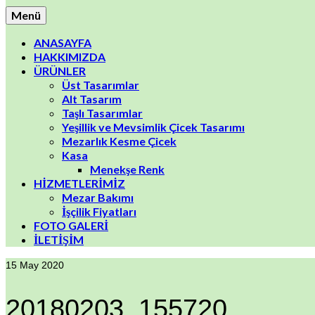
Menü
ANASAYFA
HAKKIMIZDA
ÜRÜNLER
Üst Tasarımlar
Alt Tasarım
Taşlı Tasarımlar
Yeşillik ve Mevsimlik Çicek Tasarımı
Mezarlık Kesme Çicek
Kasa
Menekşe Renk
HİZMETLERİMİZ
Mezar Bakımı
İşçilik Fiyatları
FOTO GALERİ
İLETİŞİM
15
May 2020
20180203_155720