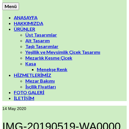
Menü
ANASAYFA
HAKKIMIZDA
ÜRÜNLER
Üst Tasarımlar
Alt Tasarım
Taşlı Tasarımlar
Yeşillik ve Mevsimlik Çicek Tasarımı
Mezarlık Kesme Çicek
Kasa
Menekşe Renk
HİZMETLERİMİZ
Mezar Bakımı
İşçilik Fiyatları
FOTO GALERİ
İLETİŞİM
14
May 2020
IMG-20190519-WA0000