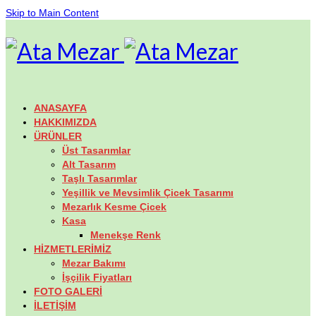
Skip to Main Content
ANASAYFA
HAKKIMIZDA
ÜRÜNLER
Üst Tasarımlar
Alt Tasarım
Taşlı Tasarımlar
Yeşillik ve Mevsimlik Çicek Tasarımı
Mezarlık Kesme Çicek
Kasa
Menekşe Renk
HİZMETLERİMİZ
Mezar Bakımı
İşçilik Fiyatları
FOTO GALERİ
İLETİŞİM