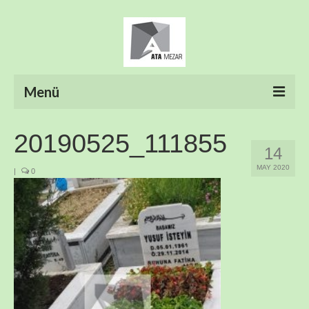
Menü
ANASAYFA
20190525_111855
14
HAKKIMIZDA
MAY 2020
|
0
ÜRÜNLER
HİZMETLERİMİZ
FOTO GALERİ
İLETİŞİM