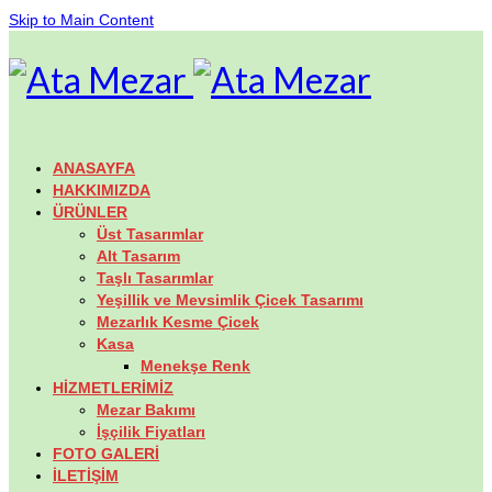
Skip to Main Content
ANASAYFA
HAKKIMIZDA
ÜRÜNLER
Üst Tasarımlar
Alt Tasarım
Taşlı Tasarımlar
Yeşillik ve Mevsimlik Çicek Tasarımı
Mezarlık Kesme Çicek
Kasa
Menekşe Renk
HİZMETLERİMİZ
Mezar Bakımı
İşçilik Fiyatları
FOTO GALERİ
İLETİŞİM