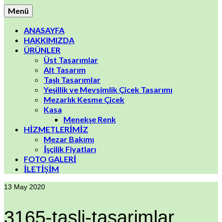
Menü
ANASAYFA
HAKKIMIZDA
ÜRÜNLER
Üst Tasarımlar
Alt Tasarım
Taşlı Tasarımlar
Yeşillik ve Mevsimlik Çicek Tasarımı
Mezarlık Kesme Çicek
Kasa
Menekşe Renk
HİZMETLERİMİZ
Mezar Bakımı
İşçilik Fiyatları
FOTO GALERİ
İLETİŞİM
13
May 2020
3165-tasli-tasarimlar