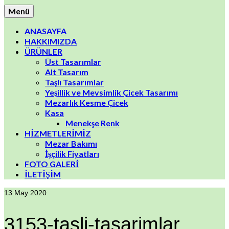
Menü
ANASAYFA
HAKKIMIZDA
ÜRÜNLER
Üst Tasarımlar
Alt Tasarım
Taşlı Tasarımlar
Yeşillik ve Mevsimlik Çicek Tasarımı
Mezarlık Kesme Çicek
Kasa
Menekşe Renk
HİZMETLERİMİZ
Mezar Bakımı
İşçilik Fiyatları
FOTO GALERİ
İLETİŞİM
13
May 2020
3153-tasli-tasarimlar