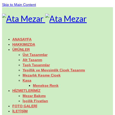
Skip to Main Content
ANASAYFA
HAKKIMIZDA
ÜRÜNLER
Üst Tasarımlar
Alt Tasarım
Taşlı Tasarımlar
Yeşillik ve Mevsimlik Çicek Tasarımı
Mezarlık Kesme Çicek
Kasa
Menekşe Renk
HİZMETLERİMİZ
Mezar Bakımı
İşçilik Fiyatları
FOTO GALERİ
İLETİŞİM