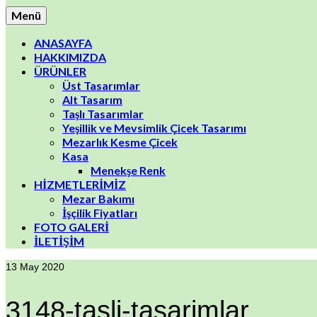
Menü
ANASAYFA
HAKKIMIZDA
ÜRÜNLER
Üst Tasarımlar
Alt Tasarım
Taşlı Tasarımlar
Yeşillik ve Mevsimlik Çicek Tasarımı
Mezarlık Kesme Çicek
Kasa
Menekşe Renk
HİZMETLERİMİZ
Mezar Bakımı
İşçilik Fiyatları
FOTO GALERİ
İLETİŞİM
13
May 2020
3148-tasli-tasarimlar