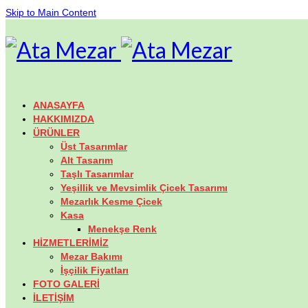
Skip to Main Content
ANASAYFA
HAKKIMIZDA
ÜRÜNLER
Üst Tasarımlar
Alt Tasarım
Taşlı Tasarımlar
Yeşillik ve Mevsimlik Çicek Tasarımı
Mezarlık Kesme Çicek
Kasa
Menekşe Renk
HİZMETLERİMİZ
Mezar Bakımı
İşçilik Fiyatları
FOTO GALERİ
İLETİŞİM