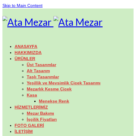
Skip to Main Content
ANASAYFA
HAKKIMIZDA
ÜRÜNLER
Üst Tasarımlar
Alt Tasarım
Taşlı Tasarımlar
Yeşillik ve Mevsimlik Çicek Tasarımı
Mezarlık Kesme Çicek
Kasa
Menekşe Renk
HİZMETLERİMİZ
Mezar Bakımı
İşçilik Fiyatları
FOTO GALERİ
İLETİŞİM