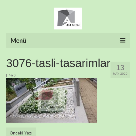
Menü
ANASAYFA
3076-tasli-tasarimlar
13
HAKKIMIZDA
MAY 2020
|
0
ÜRÜNLER
HİZMETLERİMİZ
FOTO GALERİ
İLETİŞİM
Önceki Yazı