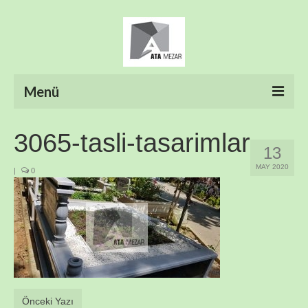
Menü
ANASAYFA
3065-tasli-tasarimlar
13
HAKKIMIZDA
MAY 2020
|
0
ÜRÜNLER
HİZMETLERİMİZ
FOTO GALERİ
İLETİŞİM
Önceki Yazı