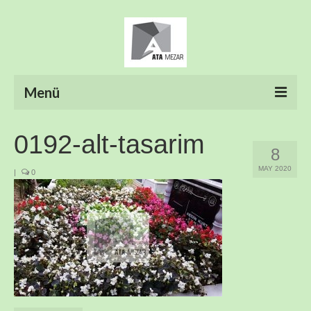
Menü
ANASAYFA
0192-alt-tasarim
8
HAKKIMIZDA
MAY 2020
|
0
ÜRÜNLER
HİZMETLERİMİZ
FOTO GALERİ
İLETİŞİM