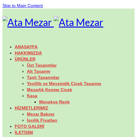
Skip to Main Content
ANASAYFA
HAKKIMIZDA
ÜRÜNLER
Üst Tasarımlar
Alt Tasarım
Taşlı Tasarımlar
Yeşillik ve Mevsimlik Çicek Tasarımı
Mezarlık Kesme Çicek
Kasa
Menekşe Renk
HİZMETLERİMİZ
Mezar Bakımı
İşçilik Fiyatları
FOTO GALERİ
İLETİŞİM