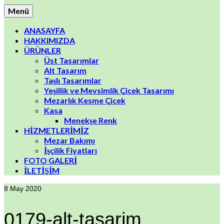
Menü
ANASAYFA
HAKKIMIZDA
ÜRÜNLER
Üst Tasarımlar
Alt Tasarım
Taşlı Tasarımlar
Yeşillik ve Mevsimlik Çicek Tasarımı
Mezarlık Kesme Çicek
Kasa
Menekşe Renk
HİZMETLERİMİZ
Mezar Bakımı
İşçilik Fiyatları
FOTO GALERİ
İLETİŞİM
8
May 2020
0179-alt-tasarim