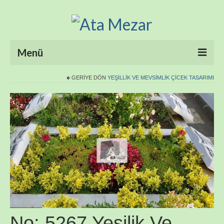
Menü
GERIYE DÖN
YEŞILLIK VE MEVSIMLIK ÇICEK TASARIMI
ANASAYFA
HAKKIMIZDA
ÜRÜNLER
HİZMETLERİMİZ
FOTO GALERİ
İLETİŞİM
No: 5267 Yeşilik Ve